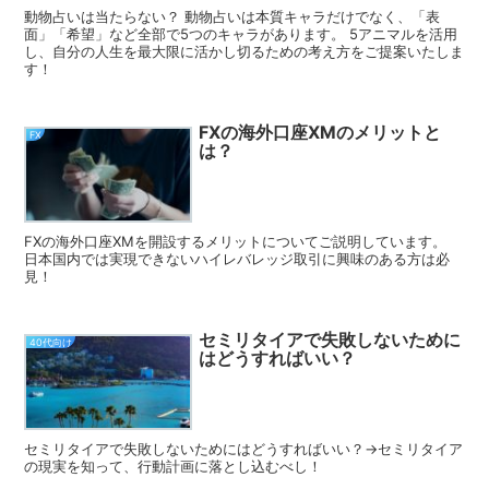
動物占いは当たらない？ 動物占いは本質キャラだけでなく、「表
面」「希望」など全部で5つのキャラがあります。 5アニマルを活用
し、自分の人生を最大限に活かし切るための考え方をご提案いたしま
す！
FXの海外口座XMのメリットと
FX
は？
FXの海外口座XMを開設するメリットについてご説明しています。
日本国内では実現できないハイレバレッジ取引に興味のある方は必
見！
セミリタイアで失敗しないために
40代向け
はどうすればいい？
セミリタイアで失敗しないためにはどうすればいい？→セミリタイア
の現実を知って、行動計画に落とし込むべし！