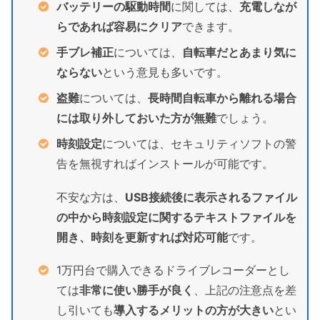
バッテリーの駆動時間
に関しては、
充電しなが
らであれば容易にクリア
できます。
手ブレ補正
については、
自転車だとあまり気に
ならない
という意見も多いです。
盗難
については、
長時間自転車から離れる場合
には取り外しておいた方が無難
でしょう。
時刻設定
については、セキュリティソフトの警
告を無視すればインストールが可能です。
不安な方は、
USB接続後に表示されるファイル
の中から時刻設定に関するテキストファイルを
開き、時刻を更新すれば対応可能
です。
1万円台で購入できるドライブレコーダーとし
ては
非常に使い勝手が良く
、上記の注意点を差
し引いても
導入するメリットの方が大きい
とい