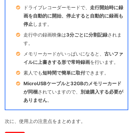
ドライブレコーダーモードで、
走行開始時に録
画を自動的に開始、停止すると自動的に録画も
停止
します。
走行中の録画映像は
3分ごとに分割記録
されま
す。
メモリーカードがいっぱいになると、
古いファ
イルに上書きする形で常時録画
を行います。
素人でも
短時間で簡単に取付
できます。
MicroUSBケーブルと32GBのメモリーカード
が同梱
されていますので、
別途購入する必要が
ありません
。
次に、使用上の注意点をまとめます。