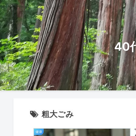
4
粗大ごみ
健康