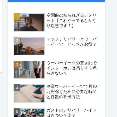
空調服の知られざるデメリ
ット【これやってるとかな
り迷惑です！】
マックデリバリーとウーバ
ーイーツ、どっちがお得？
ウーバーイーツの置き配で
インターホンは鳴らす？鳴
らさない？
副業ウーバーイーツで月10
万円稼ぐために必要な時間
と件数の算出方法
ガストのデリバリーバイト
はきつい？楽？