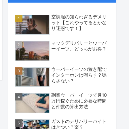
空調服の知られざるデメリ
ット【これやってるとかな
り迷惑です！】
マックデリバリーとウーバ
ーイーツ、どっちがお得？
ウーバーイーツの置き配で
インターホンは鳴らす？鳴
らさない？
副業ウーバーイーツで月10
万円稼ぐために必要な時間
と件数の算出方法
ガストのデリバリーバイト
はきつい？楽？